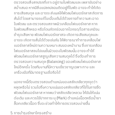
ตรวจสอบสิ่งสกปรกที่เกาะอยู่ตามใบพัดลมและเพลาขับอย่าง
สม่ำเสมอ หากมีสิ่งแปลกปลอมติดอยู่ที่ใบพัด อาจจะทำให้เกิด
การเสียสมดุล และอาจจะส่งผลให้พัดลมไฟเบอร์กลาสเกิดการ
สั่นได้ โดยสามารถแก้ไขเบื้องต้นได้ด้วยการทำความสะอาด
ใบพัดลม และตรวจสอบสภาพผิวเคลือบไฟเบอร์กลาส หาก
ใบพัดลมสึกหรอ หรือโดนกัดกร่อนจากไอกรด/ไอสารเคมีจน
ชำรุดเสียหาย พัดลมไฟเบอร์กลาสจะเกิดการเสียสมดุลและ
อาจจะเกิดการสั่นได้ด้วยเช่นกัน ให้พิจารณาทำการเคลือบไฟ
เบอร์กลาสใหม่ตามความเหมาะสมของหน้างาน ซึ่งการเคลือบ
ไฟเบอร์กลาสลงไปบนชั้นผิวของใบพัดลมนั้น อาจจะทำให้
พัดลมไฟเบอร์กลาสสูญเสียความสมดุลได้ จึงต้องทำการ
ตรวจสอบความสมดุล (Balancing) ของพัดลมไฟเบอร์กลาส
ใหม่อีกครั้ง โดยทีมงานที่มีความเชี่ยวชาญเฉพาะทาง และ
เครื่องมือที่มีมาตรฐานเชื่อถือได้
นอกจากนี้ต้องตรวจสอบตำแหน่งของสลักเกลียวทุกจุดว่า
หลุดหรือไม่ รวมไปถึงความแน่นของสลักเกลียวที่ใช้ในการยึด
พัดลมไฟเบอร์กลาส หากพบว่าสลักเกลียวหลวม ให้ขันให้แน่น
ดังเดิม และควรใช้ปากการะบุ (Mark) ตำแหน่งน็อตหรือน้ำยา
ล็อคเกลียวน็อต ซึ่งจะช่วยทำให้การตรวจสอบง่ายขึ้น
การบำรุงรักษาโครงสร้าง