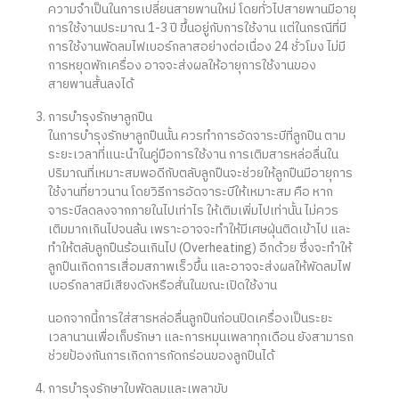
ความจำเป็นในการเปลี่ยนสายพานใหม่ โดยทั่วไปสายพานมีอายุ
การใช้งานประมาณ 1-3 ปี ขึ้นอยู่กับการใช้งาน แต่ในกรณีที่มี
การใช้งานพัดลมไฟเบอร์กลาสอย่างต่อเนื่อง 24 ชั่วโมง ไม่มี
การหยุดพักเครื่อง อาจจะส่งผลให้อายุการใช้งานของ
สายพานสั้นลงได้
การบำรุงรักษาลูกปืน
ในการบำรุงรักษาลูกปืนนั้น ควรทำการอัดจาระบีที่ลูกปืน ตาม
ระยะเวลาที่แนะนำในคู่มือการใช้งาน การเติมสารหล่อลื่นใน
ปริมาณที่เหมาะสมพอดีกับตลับลูกปืนจะช่วยให้ลูกปืนมีอายุการ
ใช้งานที่ยาวนาน โดยวิธีการอัดจาระบีให้เหมาะสม คือ หาก
จาระบีลดลงจากภายในไปเท่าไร ให้เติมเพิ่มไปเท่านั้น ไม่ควร
เติมมากเกินไปจนล้น เพราะอาจจะทำให้มีเศษฝุ่นติดเข้าไป และ
ทำให้ตลับลูกปืนร้อนเกินไป (Overheating) อีกด้วย ซึ่งจะทำให้
ลูกปืนเกิดการเสื่อมสภาพเร็วขึ้น และอาจจะส่งผลให้พัดลมไฟ
เบอร์กลาสมีเสียงดังหรือสั่นในขณะเปิดใช้งาน
นอกจากนี้การใส่สารหล่อลื่นลูกปืนก่อนปิดเครื่องเป็นระยะ
เวลานานเพื่อเก็บรักษา และการหมุนเพลาทุกเดือน ยังสามารถ
ช่วยป้องกันการเกิดการกัดกร่อนของลูกปืนได้
การบำรุงรักษาใบพัดลมและเพลาขับ