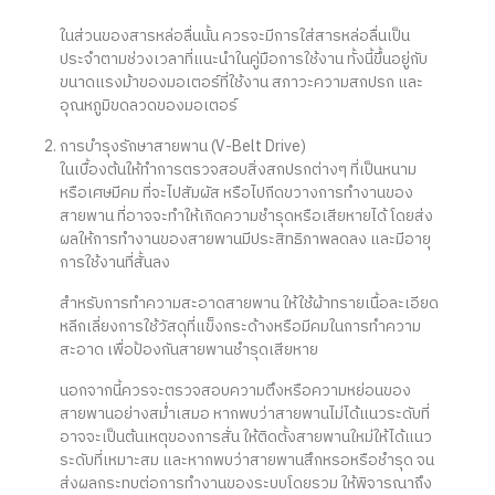
ในส่วนของสารหล่อลื่นนั้น ควรจะมีการใส่สารหล่อลื่นเป็น
ประจำตามช่วงเวลาที่แนะนำในคู่มือการใช้งาน ทั้งนี้ขึ้นอยู่กับ
ขนาดแรงม้าของมอเตอร์ที่ใช้งาน สภาวะความสกปรก และ
อุณหภูมิขดลวดของมอเตอร์
การบำรุงรักษาสายพาน (V-Belt Drive)
ในเบื้องต้นให้ทำการตรวจสอบสิ่งสกปรกต่างๆ ที่เป็นหนาม
หรือเศษมีคม ที่จะไปสัมผัส หรือไปกีดขวางการทำงานของ
สายพาน ที่อาจจะทำให้เกิดความชำรุดหรือเสียหายได้ โดยส่ง
ผลให้การทำงานของสายพานมีประสิทธิภาพลดลง และมีอายุ
การใช้งานที่สั้นลง
สำหรับการทำความสะอาดสายพาน ให้ใช้ผ้าทรายเนื้อละเอียด
หลีกเลี่ยงการใช้วัสดุที่แข็งกระด้างหรือมีคมในการทำความ
สะอาด เพื่อป้องกันสายพานชำรุดเสียหาย
นอกจากนี้ควรจะตรวจสอบความตึงหรือความหย่อนของ
สายพานอย่างสม่ำเสมอ หากพบว่าสายพานไม่ได้แนวระดับที่
อาจจะเป็นต้นเหตุของการสั่น ให้ติดตั้งสายพานใหม่ให้ได้แนว
ระดับที่เหมาะสม และหากพบว่าสายพานสึกหรอหรือชำรุด จน
ส่งผลกระทบต่อการทำงานของระบบโดยรวม ให้พิจารณาถึง