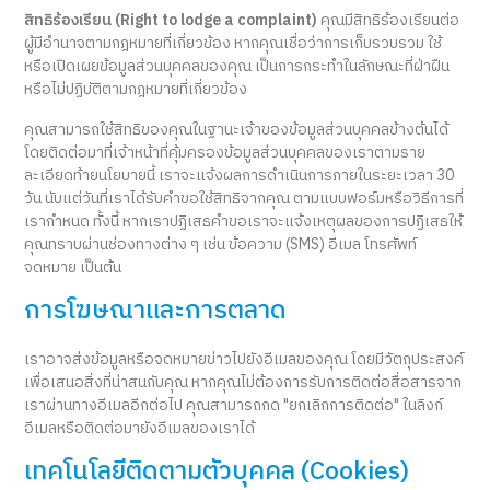
สิทธิร้องเรียน (Right to lodge a complaint)
คุณมีสิทธิร้องเรียนต่อ
ผู้มีอำนาจตามกฎหมายที่เกี่ยวข้อง หากคุณเชื่อว่าการเก็บรวบรวม ใช้
หรือเปิดเผยข้อมูลส่วนบุคคลของคุณ เป็นการกระทำในลักษณะที่ฝ่าฝืน
หรือไม่ปฏิบัติตามกฎหมายที่เกี่ยวข้อง
คุณสามารถใช้สิทธิของคุณในฐานะเจ้าของข้อมูลส่วนบุคคลข้างต้นได้
โดยติดต่อมาที่เจ้าหน้าที่คุ้มครองข้อมูลส่วนบุคคลของเราตามราย
ละเอียดท้ายนโยบายนี้ เราจะแจ้งผลการดำเนินการภายในระยะเวลา 30
วัน นับแต่วันที่เราได้รับคำขอใช้สิทธิจากคุณ ตามแบบฟอร์มหรือวิธีการที่
เรากำหนด ทั้งนี้ หากเราปฏิเสธคำขอเราจะแจ้งเหตุผลของการปฏิเสธให้
คุณทราบผ่านช่องทางต่าง ๆ เช่น ข้อความ (SMS) อีเมล โทรศัพท์
จดหมาย เป็นต้น
การโฆษณาและการตลาด
เราอาจส่งข้อมูลหรือจดหมายข่าวไปยังอีเมลของคุณ โดยมีวัตถุประสงค์
เพื่อเสนอสิ่งที่น่าสนกับคุณ หากคุณไม่ต้องการรับการติดต่อสื่อสารจาก
เราผ่านทางอีเมลอีกต่อไป คุณสามารถกด "ยกเลิกการติดต่อ" ในลิงก์
อีเมลหรือติดต่อมายังอีเมลของเราได้
เทคโนโลยีติดตามตัวบุคคล (Cookies)