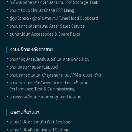
ถังไฟเบอร์กลาส / ถังเก็บสารเคมี FRP Storage Tank
งานเคลือบผิวไฟเบอร์กลาส FRP Lining
ตู้ดูดไอกรด / ตู้ดูดไอสารเคมี Fume Hood Cupboard
งานบริการหลังการขาย After Sales Service
อุปกรณ์อื่นๆ Accessories & Spare Parts
งานบริการหลังการขาย
งานล้างอุปกรณ์สครับเบอร์ และลูกแพ็คกิ้งมีเดีย
งานเปลี่ยนถ่ายผงถ่านกัมมันต์
งานบริการดูแลและบำรุงรักษาระบบ / PM ระบบประจำปี
งานทดสอบประสิทธิภาพและการทำงานทั้งระบบ
Performance Test & Commissioning
งานตรวจเช็คและซ่อมแซมอุปกรณ์ในระบบ
ผลงานที่ผ่านมา
ระบบบำบัดอากาศเสีย Wet Scrubber
ระบบบำบัดกลิ่น Activated Carbon