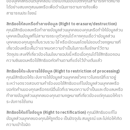
ของบุคคลหรือนิติบุคคลอื่น โดยไม่เกินขอบเขตที่คุณสามารถคาดหมาย
ได้อย่างสมเหตุสมผลหรือเพื่อดำเนินการตามภารกิจเพื่อ
สาธารณประโยชน์
สิทธิขอให้ลบหรือทำลายข้อมูล (Right to erasure/destruction)
คุณมีสิทธิขอลบหรือทำลายข้อมูลส่วนบุคคลของคุณหรือทำให้ข้อมูลส่วน
บุคคลเป็นข้อมูลที่ไม่สามารถระบุตัวคุณได้ หากคุณเชื่อว่าข้อมูลส่วน
บุคคลของคุณถูกเก็บรวบรวม ใช้ หรือเปิดเผยโดยไม่ชอบด้วยกฎหมายที่
เกี่ยวข้องหรือเห็นว่าเราหมดความจำเป็นในการเก็บรักษาไว้ตาม
วัตถุประสงค์ที่เกี่ยวข้องในนโยบายฉบับนี้ หรือเมื่อคุณได้ใช้สิทธิขอถอน
ความยินยอมหรือใช้สิทธิขอคัดค้านตามที่แจ้งไว้ข้างต้นแล้ว
สิทธิขอให้ระงับการใช้ข้อมูล (Right to restriction of processing)
คุณมีสิทธิขอให้ระงับการใช้ข้อมูลส่วนบุคคลชั่วคราวในกรณีที่เราอยู่
ระหว่างตรวจสอบตามคำร้องขอใช้สิทธิขอแก้ไขข้อมูลส่วนบุคคลหรือ
ขอคัดค้านของคุณหรือกรณีอื่นใดที่เราหมดความจำเป็นและต้องลบหรือ
ทำลายข้อมูลส่วนบุคคลของคุณตามกฎหมายที่เกี่ยวข้องแต่คุณขอให้เรา
ระงับการใช้แทน
สิทธิขอให้แก้ไขข้อมูล (Right to rectification)
คุณมีสิทธิขอแก้ไข
ข้อมูลส่วนบุคคลของคุณให้ถูกต้อง เป็นปัจจุบัน สมบูรณ์ และไม่ก่อให้เกิด
ความเข้าใจผิด