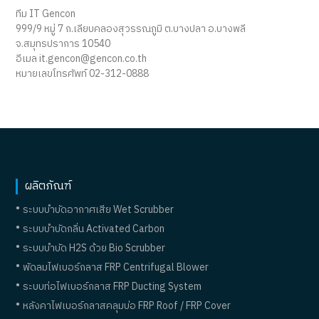
ทีม IT Gencon
999/9 หมู่ 7 ถ.เลียบคลองสุวรรณภูมิ ต.บางปลา อ.บางพลี
จ.สมุทรปราการ 10540
อีเมล
it.gencon@gencon.co.th
หมายเลขโทรศัพท์
02-312-0888
ผลิตภัณฑ์
ระบบบำบัดอากาศเสีย Wet Scrubber
ระบบบำบัดกลิ่น Activated Carbon
ระบบบำบัด H2S ด้วย Bio Scrubber
พัดลมไฟเบอร์กลาส FRP Centrifugal Blower
ระบบท่อไฟเบอร์กลาส FRP Ducting System
หลังคาไฟเบอร์กลาสคลุมบ่อ FRP Roof / FRP Cover